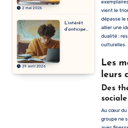
exemplaires
dans le
2 mai 2026
développem
vient le tr
ent de
dépasse le 
carrière ?
L’intérêt
allier une i
d’anticiper
dualité : re
pour réussir
les études
culturelles.
de santé à
Clermont-
Ferrand
Les me
29 avril 2026
leurs
Des th
sociale
Au cœur du 
groupe ne s
avec finess