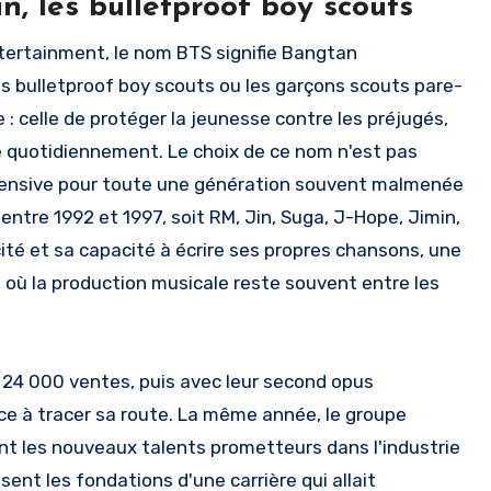
, les bulletproof boy scouts
Entertainment, le nom BTS signifie Bangtan
es bulletproof boy scouts ou les garçons scouts pare-
 : celle de protéger la jeunesse contre les préjugés,
ée quotidiennement. Le choix de ce nom n'est pas
défensive pour toute une génération souvent malmenée
tre 1992 et 1997, soit RM, Jin, Suga, J-Hope, Jimin,
ité et sa capacité à écrire ses propres chansons, une
p où la production musicale reste souvent entre les
on 24 000 ventes, puis avec leur second opus
e à tracer sa route. La même année, le groupe
nt les nouveaux talents prometteurs dans l'industrie
t les fondations d'une carrière qui allait