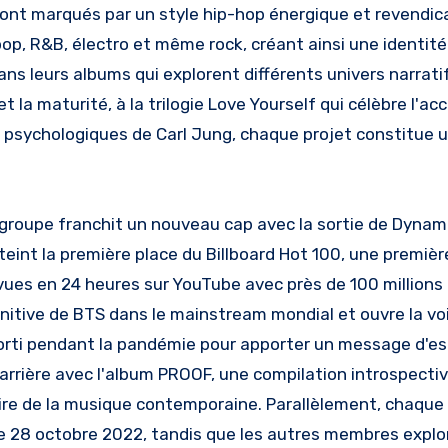
ont marqués par un style hip-hop énergique et revendica
pop, R&B, électro et même rock, créant ainsi une identité
dans leurs albums qui explorent différents univers narrat
t la maturité, à la trilogie Love Yourself qui célèbre l'ac
s psychologiques de Carl Jung, chaque projet constitue 
 groupe franchit un nouveau cap avec la sortie de Dynami
eint la première place du Billboard Hot 100, une premièr
ues en 24 heures sur YouTube avec près de 100 millions
finitive de BTS dans le mainstream mondial et ouvre la 
orti pendant la pandémie pour apporter un message d'espo
arrière avec l'album PROOF, une compilation introspective
oire de la musique contemporaine. Parallèlement, chaque
e 28 octobre 2022, tandis que les autres membres explo