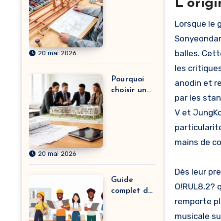
efficaceme
L'orig
nt pour
devenir
Lorsque le g
plombier
Sonyeondan,
chauffagis
balles. Cett
20 mai 2026
te avec des
cours
les critiqu
intensifs
Pourquoi
anodin et r
choisir une
par les sta
école
V et JungKo
spécialisée
en
particulari
immobilier
mains de c
pour
20 mai 2026
booster
votre
Dès leur pr
carrière
Guide
O!RUL8,2? q
complet de
remporte pl
la liste des
métiers
musicale su