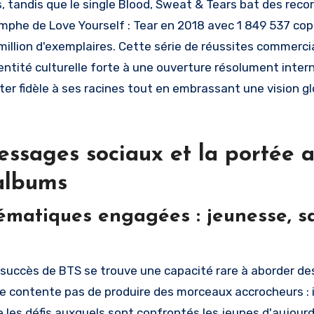
, tandis que le single Blood, Sweat & Tears bat des reco
iomphe de Love Yourself : Tear en 2018 avec 1 849 537 cop
million d'exemplaires. Cette série de réussites commerc
dentité culturelle forte à une ouverture résolument inter
ster fidèle à ses racines tout en embrassant une vision g
ssages sociaux et la portée a
 albums
ématiques engagées : jeunesse, s
succès de BTS se trouve une capacité rare à aborder des 
e contente pas de produire des morceaux accrocheurs : 
e les défis auxquels sont confrontés les jeunes d'aujour