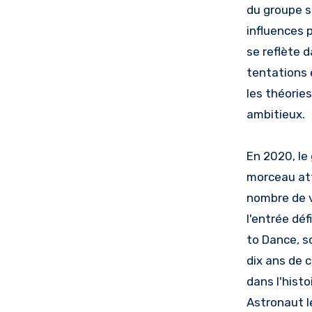
du groupe s
influences 
se reflète 
tentations e
les théorie
ambitieux.
En 2020, le
morceau att
nombre de v
l'entrée dé
to Dance, s
dix ans de c
dans l'hist
Astronaut l