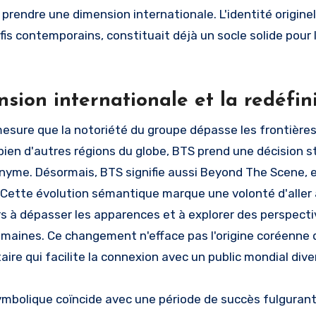
prendre une dimension internationale. L'identité origine
fis contemporains, constituait déjà un socle solide pour
nsion internationale et la redéfin
mesure que la notoriété du groupe dépasse les frontières
 bien d'autres régions du globe, BTS prend une décision s
nyme. Désormais, BTS signifie aussi Beyond The Scene, ex
. Cette évolution sémantique marque une volonté d'aller a
s à dépasser les apparences et à explorer des perspective
umaines. Ce changement n'efface pas l'origine coréenne d
re qui facilite la connexion avec un public mondial diver
ymbolique coïncide avec une période de succès fulgurants