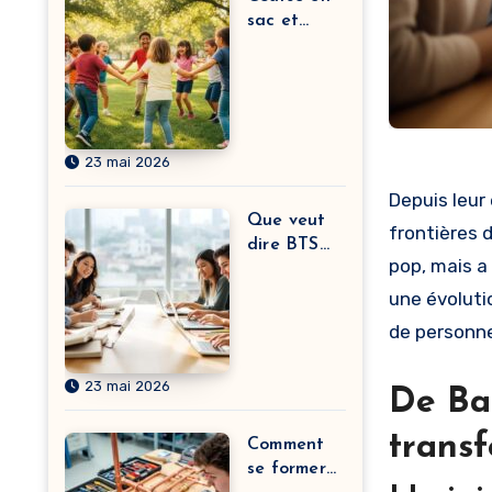
sac et
autres
meilleurs
petits jeux
BAFA à
pratiquer
23 mai 2026
sans
matériel
Depuis leur
selon vos
Que veut
frontières 
objectifs
dire BTS
pop, mais a
(significati
on) ?
une évoluti
L’évolution
de personne
du sens
derrière
23 mai 2026
l’acronyme
De Ba
et leurs
textes
transf
Comment
engagés
se former