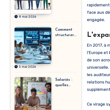
commençan
rapidement 
t par A : de
face aux dé
l’agriculteu
8 mai 2026
r à
engagée.
l’assistant
technique
Comment
L'expa
structurer
une
En 2017, à 
formation
QHSE
l'Europe et
efficace
de son acro
pour vos
5 mai 2026
universelle
équipes
les auditeur
Salariés :
relations h
quelles
supplémentai
motivations
pour la
formation
Ce virage s
continue