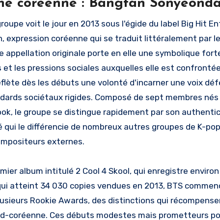
ine coréenne : Bangtan Sonyeondan
roupe voit le jour en 2013 sous l'égide du label Big Hit 
 expression coréenne qui se traduit littéralement par l
e appellation originale porte en elle une symbolique forte
es et les pressions sociales auxquelles elle est confront
eflète dès les débuts une volonté d'incarner une voix 
ndards sociétaux rigides. Composé de sept membres nés en
ok, le groupe se distingue rapidement par son authentic
té qui le différencie de nombreux autres groupes de K-po
ompositeurs externes.
emier album intitulé 2 Cool 4 Skool, qui enregistre envir
ui atteint 34 030 copies vendues en 2013, BTS commenc
usieurs Rookie Awards, des distinctions qui récompense
d-coréenne. Ces débuts modestes mais prometteurs posen