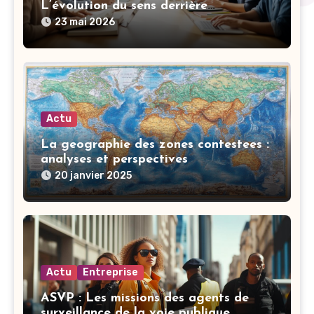
L’évolution du sens derrière
l’acronyme et leurs textes engagés
23 mai 2026
Actu
La geographie des zones contestees :
analyses et perspectives
20 janvier 2025
Actu
Entreprise
ASVP : Les missions des agents de
surveillance de la voie publique