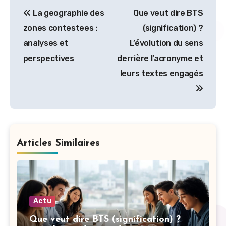
Navigation
La geographie des
Que veut dire BTS
de
zones contestees :
(signification) ?
l’article
analyses et
L’évolution du sens
perspectives
derrière l’acronyme et
leurs textes engagés
Articles Similaires
Actu
Que veut dire BTS (signification) ?