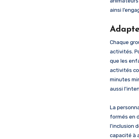
animateurs 
ainsi l'eng
Adapte
Chaque grou
activités. P
que les enf
activités c
minutes min
aussi l'int
La personna
formés en d
l'inclusion 
capacité à 