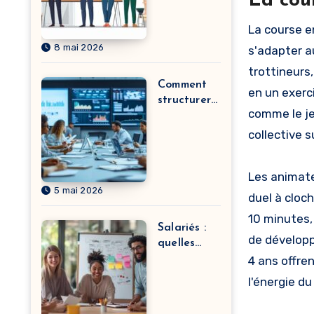
La cour
commençan
t par A : de
La course e
l’agriculteu
8 mai 2026
s'adapter a
r à
l’assistant
trottineurs,
technique
Comment
en un exerc
structurer
comme le je
une
formation
collective 
QHSE
efficace
Les animate
pour vos
5 mai 2026
équipes
duel à cloc
10 minutes,
Salariés :
de développ
quelles
motivations
4 ans offre
pour la
l'énergie du
formation
continue