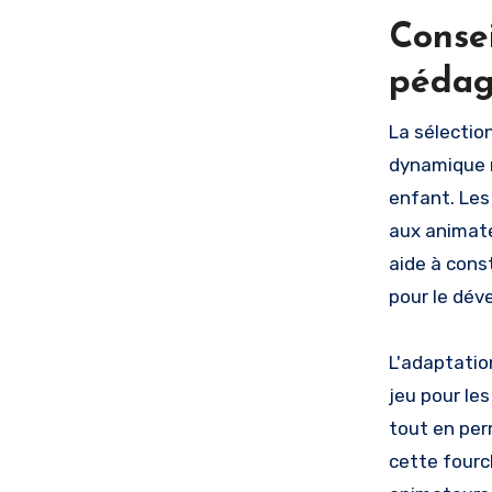
Consei
pédag
La sélectio
dynamique n
enfant. Les
aux animateu
aide à cons
pour le dé
L'adaptatio
jeu pour le
tout en per
cette fourc