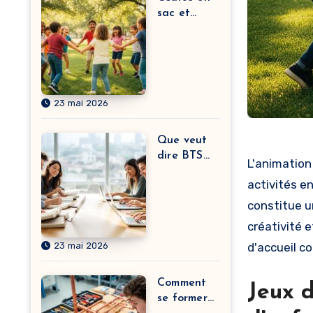
sac et
autres
meilleurs
petits jeux
BAFA à
pratiquer
23 mai 2026
sans
matériel
selon vos
Que veut
objectifs
dire BTS
L'animation
(significati
activités e
on) ?
L’évolution
constitue u
du sens
créativité 
derrière
23 mai 2026
d'accueil c
l’acronyme
et leurs
textes
Comment
Jeux 
engagés
se former