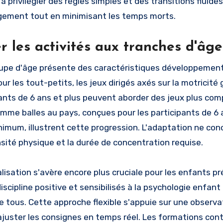
à privilégier des règles simples et des transitions fluid
agement tout en minimisant les temps morts.
r les activités aux tranches d'âge
pe d'âge présente des caractéristiques développemental
our les tout-petits, les jeux dirigés axés sur la motricité
ants de 6 ans et plus peuvent aborder des jeux plus com
omme balles au pays, conçues pour les participants de 6 a
imum, illustrent cette progression. L'adaptation ne con
ensité physique et la durée de concentration requise.
lisation s'avère encore plus cruciale pour les enfants 
iscipline positive et sensibilisés à la psychologie enfant
de tous. Cette approche flexible s'appuie sur une observa
ajuster les consignes en temps réel. Les formations con