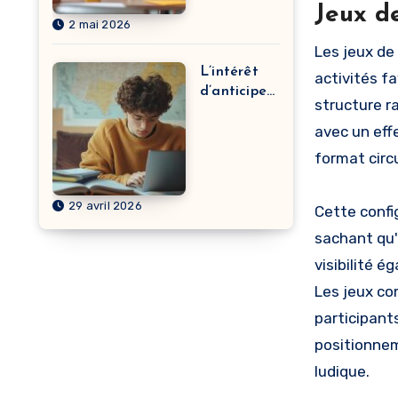
dans le
Jeux de
2 mai 2026
développem
ent de
Les jeux de
carrière ?
L’intérêt
activités fa
d’anticiper
structure r
pour réussir
avec un eff
les études
de santé à
format circ
Clermont-
Ferrand
29 avril 2026
Cette confi
sachant qu'
visibilité 
Les jeux co
participant
positionne
ludique.