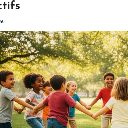
tifs
26