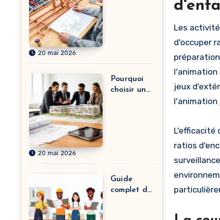
efficaceme
d'enfa
nt pour
devenir
Les activit
plombier
d'occuper r
chauffagis
20 mai 2026
te avec des
préparation
cours
l'animation
intensifs
Pourquoi
jeux d'exté
choisir une
l'animation
école
spécialisée
en
L'efficacité
immobilier
pour
ratios d'en
20 mai 2026
booster
surveillanc
votre
environneme
carrière
Guide
particulièr
complet de
la liste des
métiers