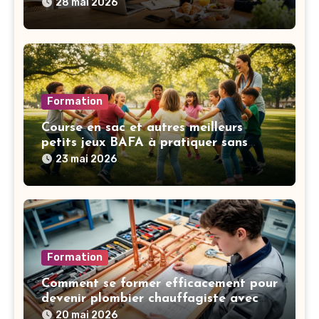
28 mai 2026
Formation
Course en sac et autres meilleurs
petits jeux BAFA à pratiquer sans
matériel selon vos objectifs
23 mai 2026
Formation
Comment se former efficacement pour
devenir plombier chauffagiste avec
des cours intensifs
20 mai 2026