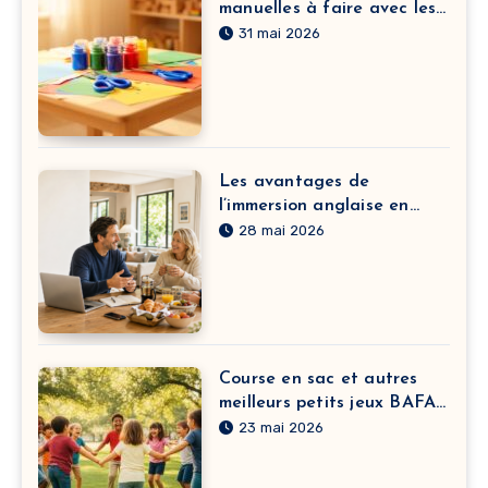
manuelles à faire avec les
enfants à la crèche pour
31 mai 2026
développer leur motricité
fine
Les avantages de
l’immersion anglaise en
France pour adulte
28 mai 2026
Course en sac et autres
meilleurs petits jeux BAFA
à pratiquer sans matériel
23 mai 2026
selon vos objectifs